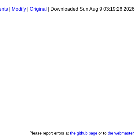
nts
|
Modify
|
Original
| Downloaded Sun Aug 9 03:19:26 2026
Please report errors at
the github page
or to
the webmaster
.