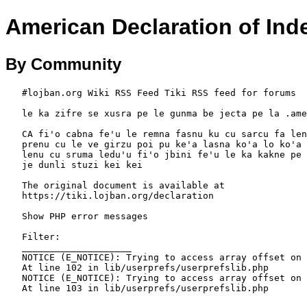
American Declaration of In
By Community
   #lojban.org Wiki RSS Feed Tiki RSS feed for forums

   le ka zifre se xusra pe le gunma be jecta pe la .amerik.

   CA fi'o cabna fe'u le remna fasnu ku cu sarcu fa lenu ko'a goi palei

   prenu cu le ve girzu poi pu ke'a lasna ko'a lo ko'a drata ku'o kei .e

   lenu cu sruma ledu'u fi'o jbini fe'u le ka kakne pe terdi ku le drata

   je dunli stuzi kei kei

   The original document is available at

   https://tiki.lojban.org/declaration

   Show PHP error messages

   Filter:

   ____________________

   NOTICE (E_NOTICE): Trying to access array offset on value of type bool

   At line 102 in lib/userprefs/userprefslib.php

   NOTICE (E_NOTICE): Trying to access array offset on value of type bool
