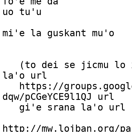
fo'e me da

uo tu'u

mi'e la guskant mu'o

   (to dei se jicmu lo xatra be fi mi bei bu'u 
la'o url

   https://groups.google.com/d/msg/lojban/RAtE7Yk-
dqw/pCGeYCE9l1QJ url

   gi'e srana la'o url

http://mw.lojban.org/pa