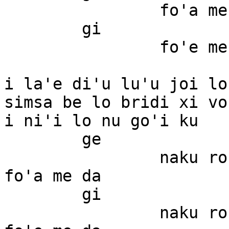
                fo'a me ko'a

        gi

                fo'e me ko'a

i la'e di'u lu'u joi lo
simsa be lo bridi xi vo

i ni'i lo nu go'i ku

        ge

                naku ro'oi da poi me fo'a zo'u 
fo'a me da

        gi

                naku ro'oi da poi me fo'e zo'u 