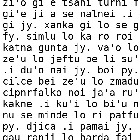
zi'o gi'e tsani turni f
gi'e ji'a se nalnei .i 
gi jy. xanka gi lo se g
fy. simlu lo ka ro roi 
katna gunta jy. va'o lo
ze'u lo jeftu be li su'
.i du'o nai jy. boi py.
cilce bei ze'u lo zmadu
cipnrfalko noi ja'a ru'
kakne .i ku'i lo bi'u n
nu se minde lo ri patfu
py. djica .i pamai jy. 
gau ranji lo barda fai 