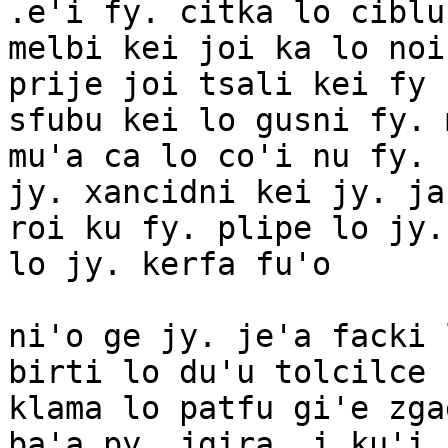
.e'i fy. citka lo ciblu
melbi kei joi ka lo noi
prije joi tsali kei fy 
sfubu kei lo gusni fy. 
mu'a ca lo co'i nu fy. 
jy. xancidni kei jy. ja
roi ku fy. plipe lo jy.
lo jy. kerfa fu'o

ni'o ge jy. je'a facki 
birti lo du'u tolcilce 
klama lo patfu gi'e zga
ba'a py. jgira .i ku'i 