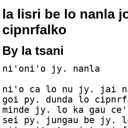
la lisri be lo nanla j
cipnrfalko
By la tsani
ni'oni'o jy. nanla

ni'o ca lo nu jy. jai n
goi py. dunda lo cipnrf
minde jy. lo ka gau ce'
sei py. jungau be jy. l