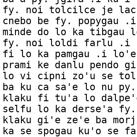
fy. noi tolcilce je lac
cnebo be fy. popygau .i
minde do lo ka tibgau l
fy. noi loldi farlu .i 
fi lo ka pamgau .i lo'e
prami ke danlu pendo gi
lo vi cipni zo'u se tol
ba ku ca sa'e lo nu py.
klaku fi tu'a lo dalpe'
selfu lo ka derse'a fy.
klaku gi'e ze'e ba morj
ka se spogau ku'o se fa