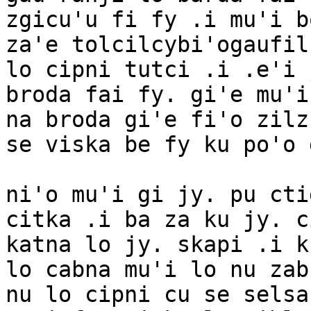
zgicu'u fi fy .i mu'i b
za'e tolcilcybi'ogaufil
lo cipni tutci .i .e'i 
broda fai fy. gi'e mu'i
na broda gi'e fi'o zilz
se viska be fy ku po'o 
ni'o mu'i gi jy. pu cti
citka .i ba za ku jy. c
katna lo jy. skapi .i k
lo cabna mu'i lo nu zab
nu lo cipni cu se selsa