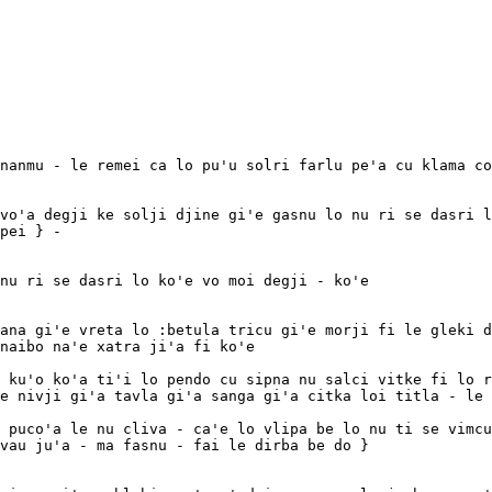
nanmu - le remei ca lo pu'u solri farlu pe'a cu klama co
vo'a degji ke solji djine gi'e gasnu lo nu ri se dasri l
nu ri se dasri lo ko'e vo moi degji - ko'e

ana gi'e vreta lo :betula tricu gi'e morji fi le gleki d
naibo na'e xatra ji'a fi ko'e

 ku'o ko'a ti'i lo pendo cu sipna nu salci vitke fi lo r
e nivji gi'a tavla gi'a sanga gi'a citka loi titla - le 