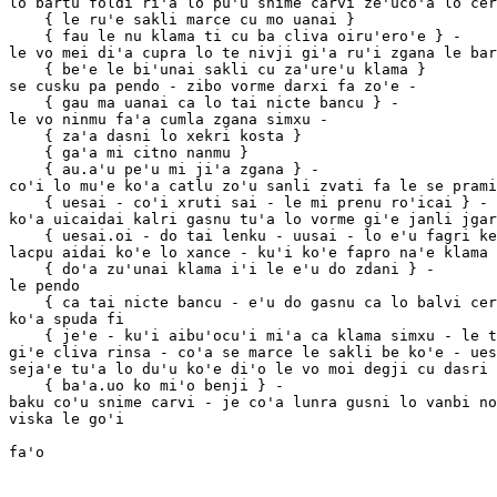
lo bartu foldi ri'a lo pu'u snime carvi ze'uco'a lo cer
    { le ru'e sakli marce cu mo uanai }

    { fau le nu klama ti cu ba cliva oiru'ero'e } -

le vo mei di'a cupra lo te nivji gi'a ru'i zgana le bar
    { be'e le bi'unai sakli cu za'ure'u klama }

se cusku pa pendo - zibo vorme darxi fa zo'e -

    { gau ma uanai ca lo tai nicte bancu } -

le vo ninmu fa'a cumla zgana simxu -

    { za'a dasni lo xekri kosta }

    { ga'a mi citno nanmu }

    { au.a'u pe'u mi ji'a zgana } -

co'i lo mu'e ko'a catlu zo'u sanli zvati fa le se prami
    { uesai - co'i xruti sai - le mi prenu ro'icai } -

ko'a uicaidai kalri gasnu tu'a lo vorme gi'e janli jgar
    { uesai.oi - do tai lenku - uusai - lo e'u fagri kevna cu co'e ko }

lacpu aidai ko'e lo xance - ku'i ko'e fapro na'e klama 
    { do'a zu'unai klama i'i le e'u do zdani } -

le pendo

    { ca tai nicte bancu - e'u do gasnu ca lo balvi cerni peina'i } -

ko'a spuda fi

    { je'e - ku'i aibu'ocu'i mi'a ca klama simxu - le te nivji zo'u e'u ba di'a cupra } 

gi'e cliva rinsa - co'a se marce le sakli be ko'e - ues
seja'e tu'a lo du'u ko'e di'o le vo moi degji cu dasri 
    { ba'a.uo ko mi'o benji } -

baku co'u snime carvi - je co'a lunra gusni lo vanbi no
viska le go'i 
