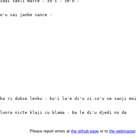
idai sakli marce - zo'i - ze'o -

o'u sai janbe sance -

ka ri dukse lenku - ku'i la'e di'u zi co'u se sanji moi 
lunra nicte klaji cu klama - ba le di'u djedi no da 
Please report errors at
the github page
or to
the webmaster
.