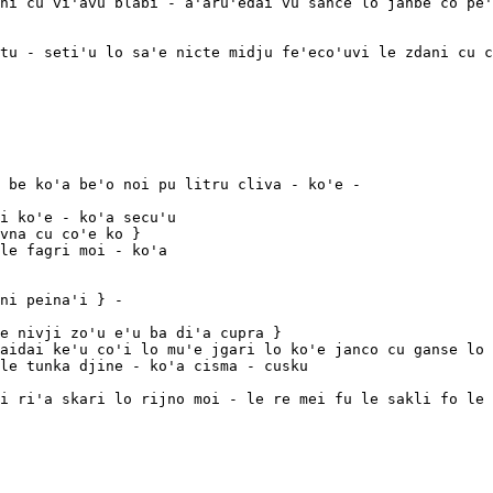
ni cu vi'avu blabi - a'aru'edai vu sance lo janbe co pe'
tu - seti'u lo sa'e nicte midju fe'eco'uvi le zdani cu c
 be ko'a be'o noi pu litru cliva - ko'e -

i ko'e - ko'a secu'u

le fagri moi - ko'a

aidai ke'u co'i lo mu'e jgari lo ko'e janco cu ganse lo 
le tunka djine - ko'a cisma - cusku

i ri'a skari lo rijno moi - le re mei fu le sakli fo le 