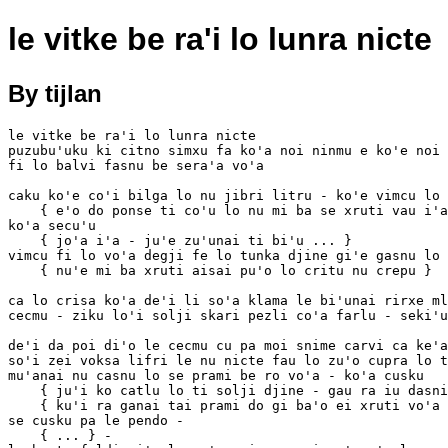
le vitke be ra'i lo lunra nicte
By tijlan
le vitke be ra'i lo lunra nicte

puzubu'uku ki citno simxu fa ko'a noi ninmu e ko'e noi 
fi lo balvi fasnu be sera'a vo'a

caku ko'e co'i bilga lo nu jibri litru - ko'e vimcu lo 
    { e'o do ponse ti co'u lo nu mi ba se xruti vau i'apei } -

ko'a secu'u

    { jo'a i'a - ju'e zu'unai ti bi'u ... }

vimcu fi lo vo'a degji fe lo tunka djine gi'e gasnu lo 
    { nu'e mi ba xruti aisai pu'o lo critu nu crepu }

ca lo crisa ko'a de'i li so'a klama le bi'unai rirxe ml
cecmu - ziku lo'i solji skari pezli co'a farlu - seki'u
de'i da poi di'o le cecmu cu pa moi snime carvi ca ke'a
so'i zei voksa lifri le nu nicte fau lo zu'o cupra lo t
mu'anai nu casnu lo se prami be ro vo'a - ko'a cusku

    { ju'i ko catlu lo ti solji djine - gau ra iu dasni puco'a le nu cliva - ca'e lo vlipa be lo nu ti se vimcu cu pa po'o mei - ra po'o } -

    { ku'i ra ganai tai prami do gi ba'o ei xruti vo'a vau ju'a - ma fasnu - fai le dirba be do }

se cusku pa le pendo -

    { ... } -
