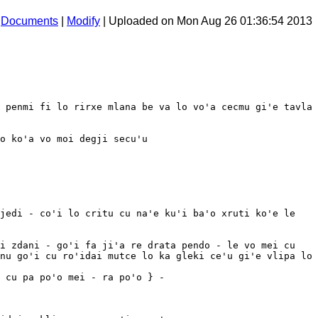
Documents
|
Modify
| Uploaded on Mon Aug 26 01:36:54 2013
 penmi fi lo rirxe mlana be va lo vo'a cecmu gi'e tavla 
o ko'a vo moi degji secu'u

jedi - co'i lo critu cu na'e ku'i ba'o xruti ko'e le 
i zdani - go'i fa ji'a re drata pendo - le vo mei cu 
nu go'i cu ro'idai mutce lo ka gleki ce'u gi'e vlipa lo 